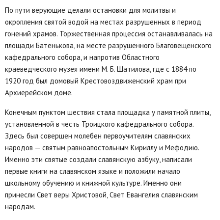
По пути верующие делали остановки для молитвы и
окропления святой водой на местах разрушенных в период
гонений храмов. Торжественная процессия останавливалась на
площади Батенькова, на месте разрушенного Благовещенского
кафедрального собора, и напротив Областного
краеведческого музея имени М. Б. Шатилова, где с 1884 по
1920 год был домовый Крестовоздвиженский храм при
Архиерейском доме.
Конечным пунктом шествия стала площадка у памятной плиты,
установленной в честь Троицкого кафедрального собора.
Здесь был совершен молебен первоучителям славянских
народов — святым равноапостольным Кириллу и Мефодию.
Именно эти святые создали славянскую азбуку, написали
первые книги на славянском языке и положили начало
школьному обучению и книжной культуре. Именно они
принесли Свет веры Христовой, Свет Евангелия славянским
народам.