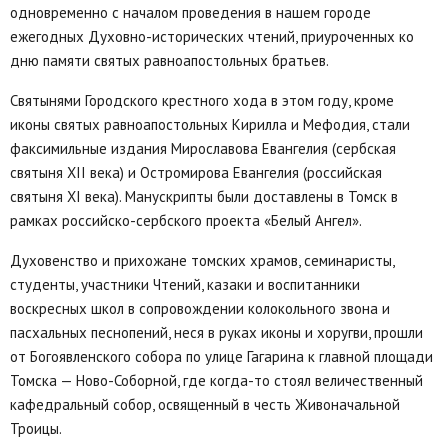
одновременно с началом проведения в нашем городе
ежегодных Духовно-исторических чтений, приуроченных ко
дню памяти святых равноапостольных братьев.
Святынями Городского крестного хода в этом году, кроме
иконы святых равноапостольных Кирилла и Мефодия, стали
факсимильные издания Мирославова Евангелия (сербская
святыня XII века) и Остромирова Евангелия (российская
святыня XI века). Манускрипты были доставлены в Томск в
рамках российско-сербского проекта «Белый Ангел».
Духовенство и прихожане томских храмов, семинаристы,
студенты, участники Чтений, казаки и воспитанники
воскресных школ в сопровождении колокольного звона и
пасхальных песнопений, неся в руках иконы и хоругви, прошли
от Богоявленского собора по улице Гагарина к главной площади
Томска — Ново-Соборной, где когда-то стоял величественный
кафедральный собор, освященный в честь Живоначальной
Троицы.