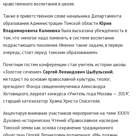
нравственного воспитания в школе.
Также в приветственном слове начальника Департамента
образования Администрации Томской области
Юрия
Владимировича Калинюка
была высказана убеждённость в
том, что «многое надо поменять в системе воспитания
подрастающего поколения. Именно такие задачи, в первую
очередь, стоят перед томским образованием».
Почетным гостем конференции стал учитель истории школы
«Золотое сечение»
Сергей Леонидович Цыбульский
,
методист по основам православной культуры, теолог,
президент Фонда священномученика Александра
Хотовицкого, лауреат конкурса «Учитель года Москвы — 2014",
старший катехизатор Храма Христа Спасителя.
Акцентируя внимание участников мероприятия на теме XXXIV
Духовно-исторических Чтений «Православное наследие
Томской земли как основа сохранения традиционного
общества» Сергей Леонидович подчеркнул: «Мы должны