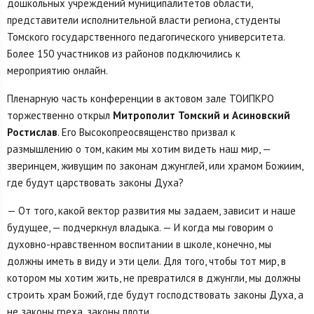
дошкольных учреждений муниципалитетов области,
представители исполнительной власти региона, студенты
Томского государственного педагогического университета.
Более 150 участников из районов подключились к
мероприятию онлайн.
Пленарную часть конференции в актовом зале ТОИПКРО
торжественно открыл
Митрополит Томский и Асиновский
Ростислав
. Его Высокопреосвященство призвал к
размышлению о том, каким мы хотим видеть наш мир, —
зверинцем, живущим по законам джунглей, или храмом Божиим,
где будут царствовать законы Духа?
— От того, какой вектор развития мы задаем, зависит и наше
будущее, — подчеркнул владыка. — И когда мы говорим о
духовно-нравственном воспитании в школе, конечно, мы
должны иметь в виду и эти цели. Для того, чтобы тот мир, в
котором мы хотим жить, не превратился в джунгли, мы должны
строить храм Божий, где будут господствовать законы Духа, а
не законы греха, законы плоти.