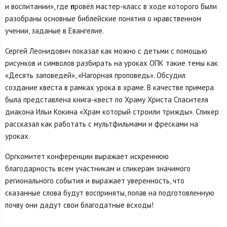
и воспитании», где
п
ровёл мастер-класс в ходе которого были
разобраны основные библейские понятия о нравственном
учении, заданые в Евангелие.
Сергей Леонидович показал как можно с детьми с помощью
рисунков и символов разбирать на уроках ОПК такие темы как
«Десять заповедей», «Нагорная проповедь». Обсудил
создание квеста в рамках урока в храме. В качестве примера
была представлена книга-квест по Храму Христа Спасителя
диакона Ильи Кокина «Храм который строили трижды». Спикер
рассказал как работать с мультфильмами и фресками на
уроках.
Оргкомитет конференции выражает искреннюю
благодарность всем участникам и спикерам значимого
регионального события и выражает уверенность, что
сказанные слова будут восприняты, попав на подготовленную
почву они дадут свои благодатные всходы!