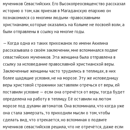
мучеников Севастийских. Его Высокопреосвященство рассказал
историю о том, как приехав в Магаданскую епархию он
познакомился со многими людьми -православными
христианами, которые оказались на Колыме не посвоей воли, а
были отправлены в ссылку на многие годы.
— Когда одна из таких прихожанок по имени Акилина
рассказывала о своём заключении, мне вспоминался подвиг
севастийских мучеников. Эта женщина была отправлена в
ссылку за исповедание православной христианской веры.
Заключенные женщины часто трудились в теплицах, в них
более щадящие условия, не на морозе. Эту же исповедницу
веры христовой стражники заставляли отречься от веры, ей
поставили условие — если она отречётся от веры, тогда будет
определена на работу в теплицу. Её оставили на лютом
морозе под дулами автоматов. Она вспоминала, что когда уже
она стала замерзать, то приходили мысли о том, чтобы
сделать вид, что отрекается, но вспоминая о подвиге
мучеников севастийсков решила, что не отречётся, даже если