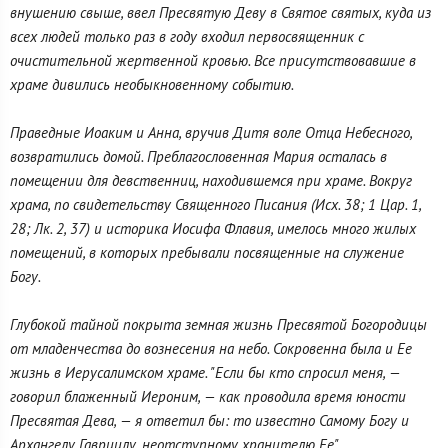
внушению свыше, ввел Пресвятую Деву в Святое святых, куда из
всех людей только раз в году входил первосвященник с
очистительной жертвенной кровью. Все присутствовавшие в
храме дивились необыкновенному событию.
Праведные Иоаким и Анна, вручив Дитя воле Отца Небесного,
возвратились домой. Преблагословенная Мария осталась в
помещении для девственниц, находившемся при храме. Вокруг
храма, по свидетельству Священного Писания (Исх. 38; 1 Цар. 1,
28; Лк. 2, 37) и историка Иосифа Флавия, имелось много жилых
помещений, в которых пребывали посвященные на служение
Богу.
Глубокой тайной покрыта земная жизнь Пресвятой Богородицы
от младенчества до вознесения на небо. Сокровенна была и Ее
жизнь в Иерусалимском храме. "Если бы кто спросил меня, —
говорил блаженный Иероним, — как проводила время юности
Пресвятая Дева, — я ответил бы: то известно Самому Богу и
Архангелу Гавриилу, неотступному хранителю Ее".