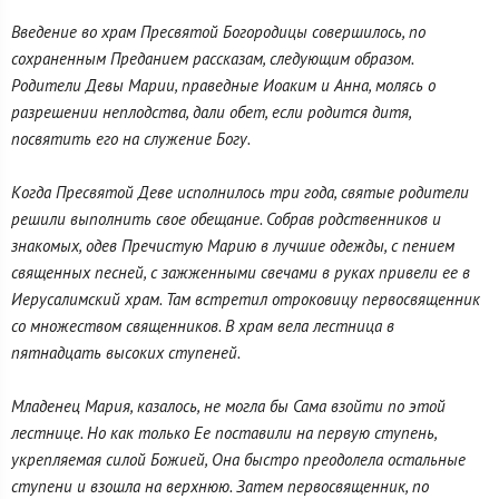
Введение во храм Пресвятой Богородицы совершилось, по
сохраненным Преданием рассказам, следующим образом.
Родители Девы Марии, праведные Иоаким и Анна, молясь о
разрешении неплодства, дали обет, если родится дитя,
посвятить его на служение Богу.
Когда Пресвятой Деве исполнилось три года, святые родители
решили выполнить свое обещание. Собрав родственников и
знакомых, одев Пречистую Марию в лучшие одежды, с пением
священных песней, с зажженными свечами в руках привели ее в
Иерусалимский храм. Там встретил отроковицу первосвященник
со множеством священников. В храм вела лестница в
пятнадцать высоких ступеней.
Младенец Мария, казалось, не могла бы Сама взойти по этой
лестнице. Но как только Ее поставили на первую ступень,
укрепляемая силой Божией, Она быстро преодолела остальные
ступени и взошла на верхнюю. Затем первосвященник, по