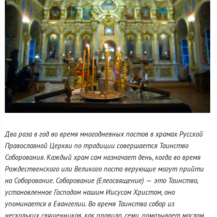
Два раза в год во время многодневных постов в храмах Русской
Православной Церкви по традиции совершается Таинство
Соборования. Каждый храм сам назначает день, когда во время
Рождественского или Великого поста верующие могут прийти
на Соборование. Соборование (Елеосвящение)
—
это Таинство,
установленное Господом нашим Иисусом Христом, оно
упоминается в Евангелии. Во время Таинства собор из
нескольких священников, как правило, семи, помазывает маслом