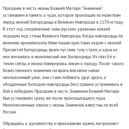
Праздник в честь иконы Божией Матери "Знамение"
установлен в память о чуде, которое произошло по молитвам
перед иконой Богородицы в Великом Новгороде в 1170-м году.
В этот год соединенные силы русских удельных князей
подошли под стены Великого Новгорода. Когда новгородцы по
велению архиепископа Илии пошли крестным ходом с иконой
Пресвятой Богородицы, враги пустили тучу стрел, и одна из
них вонзилась в иконописный лик Богородицы. Из глаз Её и
текли слёзы, и икона повернулась ликом к городу. После такого
Божественного знамения на врага внезапно напал
неизъяснимый ужас, они стали побивать друг друга, а
ободренные Господом новгородцы бесстрашно устремились в
бой и победили. Праздник в честь Знамения Божией Матери
был установлен сразу же после произошедшего чуда.
Многочисленные списки с иконы Знамения известны по всей
России.
Обращаясь к духовенству и прихожанам храма, митрополит