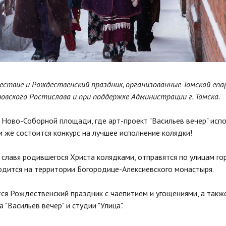
ествие и Рождественский праздник, организованные Томской епа
овского Ростислава и при поддержке Администрации г. Томска.
е Ново-Соборной площади, где арт-проект "Васильев вечер" исп
м же состоится конкурс на лучшее исполнение колядки!
 славя родившегося Христа колядками, отправятся по улицам го
одится на территории Богородице-Алексиевского монастыря.
тся Рождественский праздник с чаепитием и угощениями, а такж
"Васильев вечер" и студии "Улица".