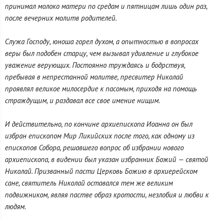
принимал молоко матери по средам и пятницам лишь один раз,
после вечерних молитв родителей.
Служа Господу, юноша горел духом, а опытностью в вопросах
веры был подобен старцу, чем вызывал удивление и глубокое
уважение верующих. Постоянно труждаясь и бодрствуя,
пребывая в непрестанной молитве, пресвитер Николай
проявлял великое милосердие к пасомым, приходя на помощь
страждущим, и раздавал все свое имение нищим.
И действительно, по кончине архиепископа Иоанна он был
избран епископом Мир Ликийских после того, как одному из
епископов Собора, решавшего вопрос об избрании нового
архиепископа, в видении был указан избранник Божий — святой
Николай. Призванный пасти Церковь Божию в архиерейском
сане, святитель Николай оставался тем же великим
подвижником, являя пастве образ кротости, незлобия и любви к
людям.