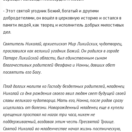
- Этот святой угодник Божий, богатый и другими
добродетелями, он вошёл в церковную историю и остался в
памяти людей, как творец и исполнитель добрых милостивых
дел.
Святитель Николай, архиепископ Мир Ликийских, чудотворец,
прославился как великий угодник Божий. Он родился в городе
Патаре Ликийской области, был единственным сыном
благочестивых родителей Феофана и Нонны, давших обет
посвятить его Богу.
Плод долгих молитв ко Господу бездетных родителей, младенец
Николай со дня рождения своего явил людям свет будущей своей
славы великого чудотворца. Мать его, Нонна, после родов сразу
исцелилась от болезни. Новорожденный младенец еще в купели
крещения простоял на ногах три часа, никем не
поддерживаемый, воздавая этим честь Пресвятой Троице.
Святой Николай во младенчестве начал жизнь постническую,