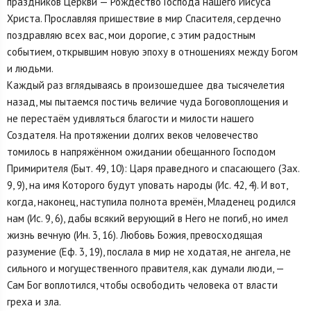
праздников Церкви — Рождество Господа нашего Иисуса
Христа. Прославляя пришествие в мир Спасителя, сердечно
поздравляю всех вас, мои дорогие, с этим радостным
событием, открывшим новую эпоху в отношениях между Богом
и людьми.
Каждый раз вглядываясь в произошедшее два тысячелетия
назад, мы пытаемся постичь величие чуда Боговоплощения и
не перестаём удивляться благости и милости нашего
Создателя. На протяжении долгих веков человечество
томилось в напряжённом ожидании обещанного Господом
Примирителя (Быт. 49, 10): Царя праведного и спасающего (Зах.
9, 9), на имя Которого будут уповать народы (Ис. 42, 4). И вот,
когда, наконец, наступила полнота времён, Младенец родился
нам (Ис. 9, 6), дабы всякий верующий в Него не погиб, но имел
жизнь вечную (Ин. 3, 16). Любовь Божия, превосходящая
разумение (Еф. 3, 19), послала в мир не ходатая, не ангела, не
сильного и могущественного правителя, как думали люди, —
Сам Бог воплотился, чтобы освободить человека от власти
греха и зла.