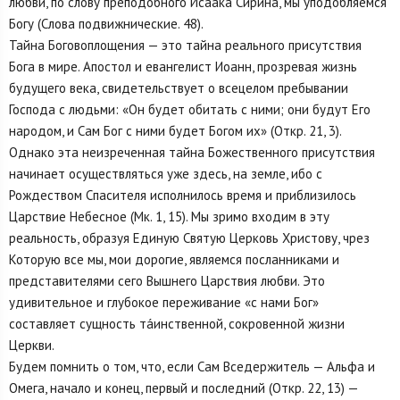
любви, по слову преподобного Исаака Сирина, мы уподобляемся
Богу (Слова подвижнические. 48).
Тайна Боговоплощения — это тайна реального присутствия
Бога в мире. Апостол и евангелист Иоанн, прозревая жизнь
будущего века, свидетельствует о всецелом пребывании
Господа с людьми: «Он будет обитать с ними; они будут Его
народом, и Сам Бог с ними будет Богом их» (Откр. 21, 3).
Однако эта неизреченная тайна Божественного присутствия
начинает осуществляться уже здесь, на земле, ибо с
Рождеством Спасителя исполнилось время и приблизилось
Царствие Небесное (Мк. 1, 15). Мы зримо входим в эту
реальность, образуя Единую Святую Церковь Христову, чрез
Которую все мы, мои дорогие, являемся посланниками и
представителями сего Вышнего Царствия любви. Это
удивительное и глубокое переживание «с нами Бог»
составляет сущность тáинственной, сокровенной жизни
Церкви.
Будем помнить о том, что, если Сам Вседержитель — Альфа и
Омега, начало и конец, первый и последний (Откр. 22, 13) —