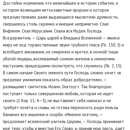
Достойно изумления, что величайшее в истории событие, о
котором возвещали ветхозаветные пророки и которое
предчувствовали даже выдающиеся мыслители древности,
свершилось столь скромно и внешне неприметно. Спал
Вифлеем. Спал Иерусалим. Спала вся Иудея. Господь
Вседержитель — Царь царей и Владыка Вселенной — явился
миру не под торжественные звуки трубного гласа (Пс. 150, 3) и
всеобщего ликования, но смиренно и кротко, в ночной тиши
убогой пещеры, воспеваемый сонмом ангелов и немногими
пастухами, пришедшими посмотреть, что случилось (Лк. 2, 15).
В самом начале Своего земного пути Господь словно хочет «в
пределах унижения показать образ добродетели», —
размышляет святитель Иоанн Златоуст. Так благородно
поступает только совершенная любовь, которая не ищет
своего (1 Кор. 13, 4—5), не выставляет себя напоказ и не
требует почёта и славы, но готова переносить ради пользы
ближних все лишения и скорби. «Именно поэтому, —
продолжает вселенский учитель Церкви, — Господь принимает
моё тело, чтобы я вместил Его Слово, и, приняв мою плоть, даёт