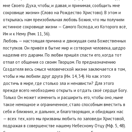
мне Своего Духа, чтобы, и давая, и принимая, сообщить мне
сокровище жизни» (Слово на Рождество Христово). В этом и
открылась нам преизобильная любовь Божия, что мы получили
истинное сокровище жизни — Самого Господа, из Которого всё,
Им и к Нему (Рим. 11, 36).
Любовь — настоящая причина и движущая сила Божественных
поступков. Он привёл в бытие мир и сотворил человека, щедро
наделив его дарами. По любви пришёл спасти его, когда тот
отпал от общения со своим Творцом. По предназначению
Создателя весь смысл человеческой жизни заключается в том,
чтобы и мы любили друг друга (Ин. 14, 34). Но как этого
достичь в мире, где столько зла и ненависти? Для этого
прежде всего необходимо открыть и отдать своё сердце Богу.
Только Он может изменить и расширить его, чтобы оно, ныне
такое немощное и ограниченное, стало способным вместить в
себя и ближних, и дальних, и благотворящих, и обидящих нас
— всех тех, кого мы призваны любить по заповеди Христовой,
подражая в совершенстве нашему Небесному Отцу (Мф. 5, 48).