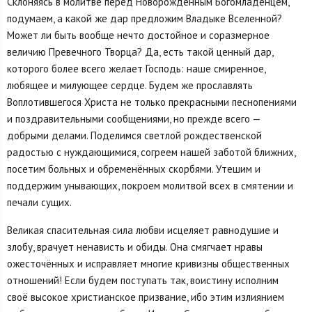
Склоняясь в молитве перед Новорожденным Богомладенцем,
подумаем, а какой же дар предложим Владыке Вселенной?
Может ли быть вообще нечто достойное и соразмерное
величию Превечного Творца? Да, есть такой ценный дар,
которого более всего желает Господь: наше смиренное,
любящее и милующее сердце. Будем же прославлять
Воплотившегося Христа не только прекрасными песнопениями
и поздравительными сообщениями, но прежде всего —
добрыми делами. Поделимся светлой рождественской
радостью с нуждающимися, согреем нашей заботой ближних,
посетим больных и обременённых скорбями. Утешим и
поддержим унывающих, покроем молитвой всех в смятении и
печали сущих.
Великая спасительная сила любви исцеляет равнодушие и
злобу, врачует ненависть и обиды. Она смягчает нравы
ожесточённых и исправляет многие кривизны общественных
отношений! Если будем поступать так, воистину исполним
своё высокое христианское призвание, ибо этим излиянием