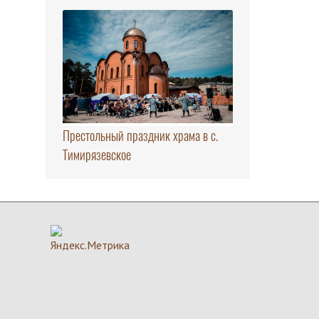
Престольный праздник храма в с.
Тимирязевское