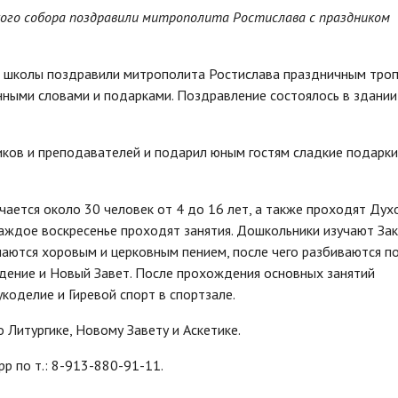
ского собора поздравили митрополита Ростислава с праздником
й школы поздравили митрополита Ростислава праздничным троп
нными словами и подарками. Поздравление состоялось в здании
ков и преподавателей и подарил юным гостям сладкие подарки
чается около 30 человек от 4 до 16 лет, а также проходят Ду
аждое воскресенье проходят занятия. Дошкольники изучают За
аются хоровым и церковным пением, после чего разбиваются п
едение и Новый Завет. После прохождения основных занятий
укоделие и Гиревой спорт в спортзале.
 Литургике, Новому Завету и Аскетике.
p по т.: 8-913-880-91-11.