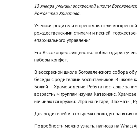
13 января ученики воскресной школы Богоявлен
Рождества Христова.
Ученики, родители и преподаватели воскресно
рождественскими стихами и песней, торжестве
епархиального управления.
Его Высокопреосвященство поблагодарил учени
наборы конфет.
В воскресной школе Богоявленского собора обу
беседы с родителями воспитанников. В школе к
Божий — Храмоведение. Ребята постарше заним
возрастным группам изучая Катехизис, Храмов
начинаются кружки: Игра на гитаре, Шахматы, Р
Для родителей в это время проходят занятия по
Подробности можно узнать, написав на WhatsAp