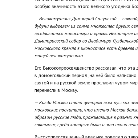
особую значимость этого великого угодника Бо
— Великомученик Димитрий Солунский — святой, 
будучи выделяем из сонма множества других свя
воздвигаться монастыри и храмы. Некоторые из 
Димитриевский собор во Владимиро-Суздальской 
московского кремля в иконостасе есть древняя 
мощей великомученика.
Его Высокопреосвященство рассказал, что эта до
в домонгольский период, на ней было написан
святой и на русской земле прославил чудом ми
перенесли в Москву.
— Когда Москва стала центром всех русских зем
московские посчитали, что именно Москва дол
образом русские люди, проживающие в разных кн
святыням, среди которых была и эта икона вел
Высокопреосвященный владыка поведал о такой