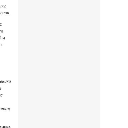
ку,
ения.
с
ти
й и
от
ченика
м
ка
 этим
еника