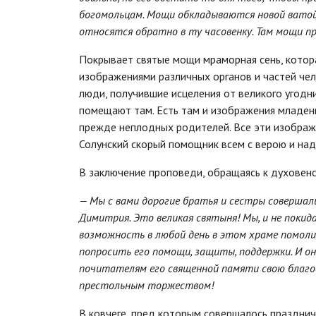
богомольцам. Мощи обкладываются новой ватой,
относятся обратно в ту часовенку. Там мощи п
Покрывает святые мощи мраморная сень, котор
изображениями различных органов и частей челов
люди, получившие исцеления от великого угодн
помещают там. Есть там и изображения младенц
прежде неплодных родителей. Все эти изображ
Солунский скорый помощник всем с верою и н
В заключение проповеди, обращаясь к духовенс
— Мы с вами дорогие братья и сестры совершал
Димитрия. Это великая святыня! Мы, и не покида
возможность в любой день в этом храме помоли
попросить его помощи, защиты, поддержки. И о
почитателям его священной памяти свою благо
престольным торжеством!
В ковчеге, пред которым совершалось праздни