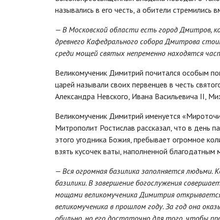
назывались в его честь, а обители стремились в
— В Московской области есть город Дмитров, ко
древнего Кафедрального собора Дмитрова стои
среди мощей святых непременно находятся час
Великомученик Димитрий почитался особым покр
царей называли своих первенцев в честь святог
Александра Невского, Ивана Васильевича II, Ми
Великомученик Димитрий именуется «Мироточив
Митрополит Ростислав рассказал, что в день п
этого угодника Божия, пребывает огромное кол
взять кусочек ваты, наполненной благодатным 
— Вся огромная базилика заполняется людьми. К
базилики. В завершение богослужения совершает
мощами великомученика Димитрия открывается
великомученика в прошлом году. За год она ок
обильно, но его достаточно для того, чтобы п