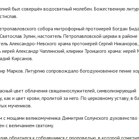
ргией был совершён водосвятный молебен. Божественную литур
стислав.
етропавловского собора митрофорный протоиерей Богдан Бида
Святослав Зулин, настоятель Петропавловской церкви в районе
тель Александро-Невского храма протоиерей Сергий Никаноров,
 иерей Александр Чаплинский, клирики Троицкого храма: иерей
адий Кирсанов.
ир Марков. Литургию сопровождало богодухновенное пение хо
асный цвет облачения священнослужителей, символизирующий
как и цвет крови, пролитой за него. По церковному уставу, в б
тых мучеников.
ом с мощами великомученика Димитрия Солунского духовенство
н с величанием святому.
лав обратился к собравшимся с проповедью, в которой отмети