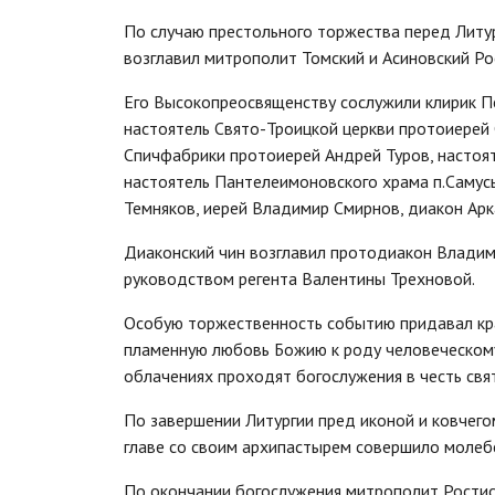
По случаю престольного торжества перед Литу
возглавил митрополит Томский и Асиновский Ро
Его Высокопреосвященству сослужили клирик П
настоятель Свято-Троицкой церкви протоиерей 
Спичфабрики протоиерей Андрей Туров, настоя
настоятель Пантелеимоновского храма п.Самусь
Темняков, иерей Владимир Смирнов, диакон Арк
Диаконский чин возглавил протодиакон Владим
руководством регента Валентины Трехновой.
Особую торжественность событию придавал кр
пламенную любовь Божию к роду человеческому, 
облачениях проходят богослужения в честь свя
По завершении Литургии пред иконой и ковчег
главе со своим архипастырем совершило молебе
По окончании богослужения митрополит Ростис