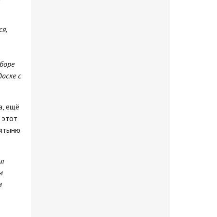
я,
оборе
доске с
а, ещё
 этот
вятыню
ья
м
м