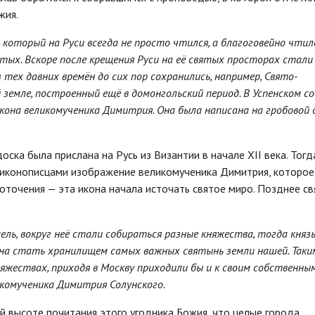
жия.
который на Руси всегда не просто чтился, а благоговейно чтилс
тых. Вскоре после крещения Руси на её святых просторах стали
тех давних времён до сих пор сохранились, например, Свято-
земле, построенный ещё в домонгольский период. В Успенском с
икона великомученика Димитрия. Она была написана на гробовой 
ска была прислана на Русь из Византии в начале XII века. Тогд
о иконописцами изображение великомученика Димитрия, которое
роточения — эта икона начала источать святое миро. Позднее с
ель, вокруг неё стали собираться разные княжества, тогда княз
жна стать хранилищем самых важных святынь земли нашей. Таки
яжествах, приходя в Москву приходили бы и к своим собственны
икомученика Димитрия Солунского.
 высоте почитания этого угодника Божия, что целые города