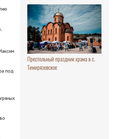
гию
,
 Максим
Престольный праздник храма в с.
Тимирязевское
ра под
агряных
 во
л