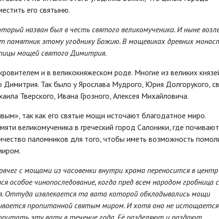
местить его святыню.
торый назван был в честь святого великомученика. И ныне возл
т памятник этому угоднику Божию. В мощевиках древних монас
тицы мощей святого Димитрия.
овителем и в великокняжеском роде. Многие из великих князе
о Димитрия. Так было у Ярослава Мудрого, Юрия Долгорукого, с
хаила Тверского, Ивана Грозного, Алексея Михайловича.
ым», так как его святые мощи источают благодатное миро.
амяти великомученика в греческий город Салоники, где почиваю
ичество паломников для того, чтобы иметь возможность помол
миром.
овчег с мощами из часовенки внутри храма переносится в центр
ся особое чинопоследование, когда пред всем народом гробница с
. Оттуда извлекается та вата которой обкладывались мощи
азывается пропитанной святым миром. И хотя оно не истощается
ропитать эту вату в течение года. Её разделяют и раздают