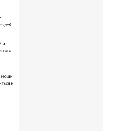
е
тырей
й и
вятого
т мощи
иться и