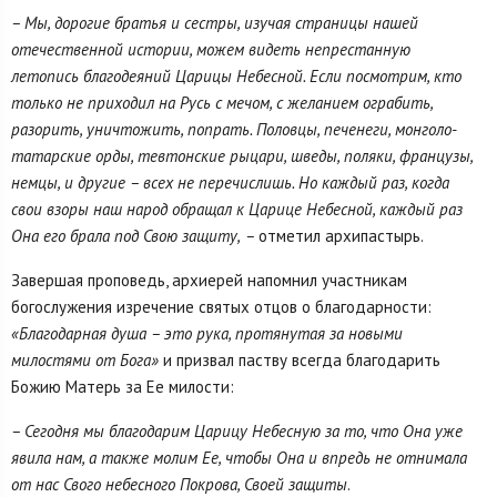
– Мы, дорогие братья и сестры, изучая страницы нашей
отечественной истории, можем видеть непрестанную
летопись благодеяний Царицы Небесной. Если посмотрим, кто
только не приходил на Русь с мечом, с желанием ограбить,
разорить, уничтожить, попрать. Половцы, печенеги, монголо-
татарские орды, тевтонские рыцари, шведы, поляки, французы,
немцы, и другие – всех не перечислишь. Но каждый раз, когда
свои взоры наш народ обращал к Царице Небесной, каждый раз
Она его брала под Свою защиту,
–
отметил архипастырь.
Завершая проповедь, архиерей напомнил участникам
богослужения изречение святых отцов о благодарности:
«Благодарная душа – это рука, протянутая за новыми
милостями от Бога»
и призвал паству всегда благодарить
Божию Матерь за Ее милости:
– Сегодня мы благодарим Царицу Небесную за то, что Она уже
явила нам, а также молим Ее, чтобы Она и впредь не отнимала
от нас Свого небесного Покрова, Своей защиты
.