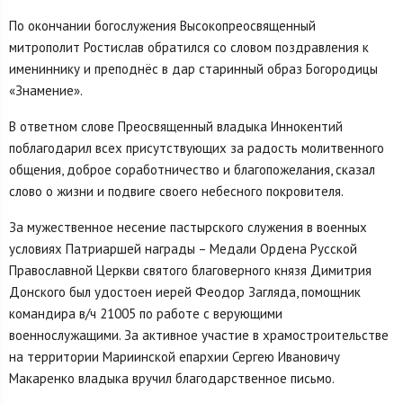
По окончании богослужения Высокопреосвященный
митрополит Ростислав обратился со словом поздравления к
имениннику и преподнёс в дар старинный образ Богородицы
«Знамение».
В ответном слове Преосвященный владыка Иннокентий
поблагодарил всех присутствующих за радость молитвенного
общения, доброе соработничество и благопожелания, сказал
слово о жизни и подвиге своего небесного покровителя.
За мужественное несение пастырского служения в военных
условиях Патриаршей награды – Медали Ордена Русской
Православной Церкви святого благоверного князя Димитрия
Донского был удостоен иерей Феодор Загляда, помощник
командира в/ч 21005 по работе с верующими
военнослужащими. За активное участие в храмостроительстве
на территории Мариинской епархии Сергею Ивановичу
Макаренко владыка вручил благодарственное письмо.