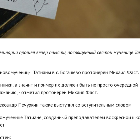
семинарии прошел вечер памяти, посвященный святой мученице Т
 новомученицы Татианы в с. Богашево протоиерей Михаил Фаст.
енники, а значит и пример их должен быть не просто очередной
ажанию, - отметил протоиерей Михаил Фаст.
лександр Печуркин также выступил со вступительным словом.
вомученице Татиане, созданный преподавателем воскресной шк
ст.
стей: