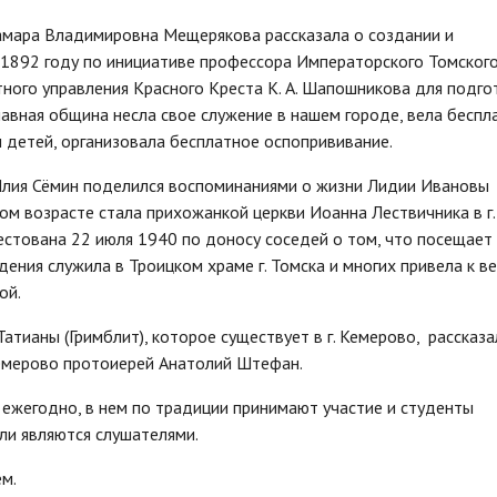
амара Владимировна Мещерякова рассказала о создании и
 1892 году по инициативе профессора Императорского Томског
тного управления Красного Креста К. А. Шапошникова для подго
авная община несла свое служение в нашем городе, вела беспл
 детей, организовала бесплатное оспопрививание.
Илия Сёмин поделился воспоминаниями о жизни Лидии Ивановы
м возрасте стала прихожанкой церкви Иоанна Лествичника в г.
естована 22 июля 1940 по доносу соседей о том, что посещает 
ения служила в Троицком храме г. Томска и многих привела к ве
ой.
тианы (Гримблит), которое существует в г. Кемерово, рассказа
Кемерово протоиерей Анатолий Штефан.
ежегодно, в нем по традиции принимают участие и студенты
ли являются слушателями.
м.