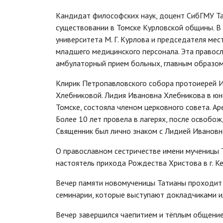
Кандидат философских наук, доцент СибГМУ Т
существовании в Томске Курловской общины. В
университета М. Г. Курлова и председателя мес
младшего медицинского персонала. Эта правосл
амбулаторный прием больных, главным образом
Клирик Петропавловского собора протоиерей 
Хлебниковой. Лидия Ивановна Хлебникова в юно
Томске, состояла членом церковного совета. Ар
Более 10 лет провела в лагерях, после освобожд
Священник был лично знаком с Лидией Ивановн
О православном сестричестве имени мученицы Та
настоятель прихода Рождества Христова в г. 
Вечер памяти новомученицы Татианы проходит 
семинарии, которые выступают докладчиками и
Вечер завершился чаепитием и тёплым общение