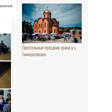
алетов
Престольный праздник храма в с.
Тимирязевское