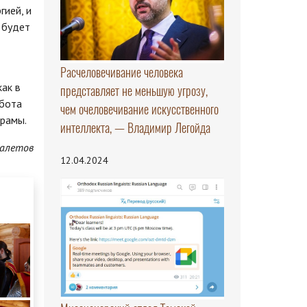
гией, и
 будет
Расчеловечивание человека
как в
представляет не меньшую угрозу,
абота
чем очеловечивание искусственного
храмы.
интеллекта, — Владимир Легойда
алетов
12.04.2024