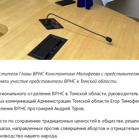
местителя Главы ВРНС Константина Малофеева с представителя
няли участие представители ВРНС в Томской области.
егионального отделения ВРНС в Томской области, руководитель
ых коммуникаций Администрации Томской области Егор Тимофе
еления ВРНС протоиерей Андрей Туров.
ости по сохранению традиционных ценностей в обществе, решен
шагах, направленных против совершения абортов и отрицательн
оизводство нашего народа.