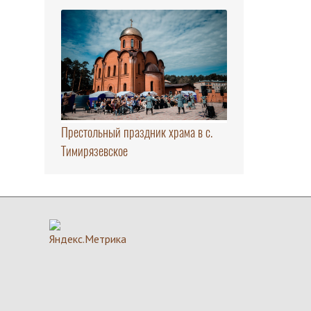
Престольный праздник храма в с.
Тимирязевское