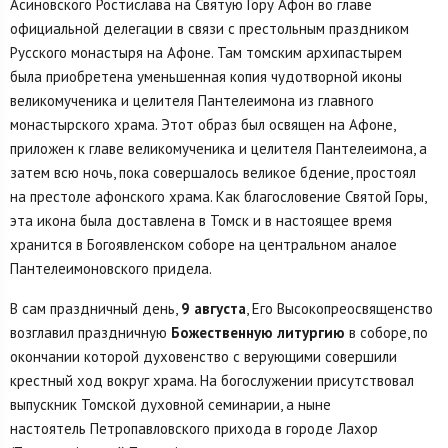
Асиновского Ростислава на Святую Гору Афон во главе
официальной делегации в связи с престольным праздником
Русского монастыря на Афоне. Там томским архипастырем
была приобретена уменьшенная копия чудотворной иконы
великомученика и целителя Пантелеимона из главного
монастырского храма. Этот образ был освящен на Афоне,
приложен к главе великомученика и целителя Пантелеимона, а
затем всю ночь, пока совершалось великое бдение, простоял
на престоле афонского храма. Как благословение Святой Горы,
эта икона была доставлена в Томск и в настоящее время
хранится в Богоявленском соборе на центральном аналое
Пантелеимоновского придела.
В сам праздничный день,
9 августа
, Его Высокопреосвященство
возглавил праздничную
Божественную литургию
в соборе, по
окончании которой духовенство с верующими совершили
крестный ход вокруг храма. На богослужении присутствовал
выпускник Томской духовной семинарии, а ныне
настоятель Петропавловского прихода в городе Лахор