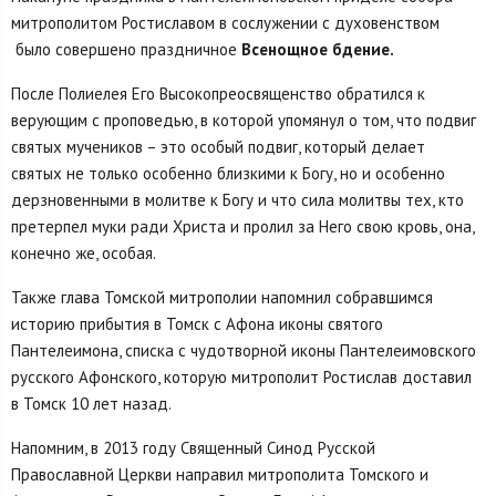
митрополитом Ростиславом в сослужении с духовенством
было совершено праздничное
Всенощное бдение.
После Полиелея Его Высокопреосвященство обратился к
верующим с проповедью, в которой упомянул о том, что подвиг
святых мучеников – это особый подвиг, который делает
святых не только особенно близкими к Богу, но и особенно
дерзновенными в молитве к Богу и что сила молитвы тех, кто
претерпел муки ради Христа и пролил за Него свою кровь, она,
конечно же, особая.
Также глава Томской митрополии напомнил собравшимся
историю прибытия в Томск с Афона иконы святого
Пантелеимона, списка с чудотворной иконы Пантелеимовского
русского Афонского, которую митрополит Ростислав доставил
в Томск 10 лет назад.
Напомним, в 2013 году Священный Синод Русской
Православной Церкви направил митрополита Томского и