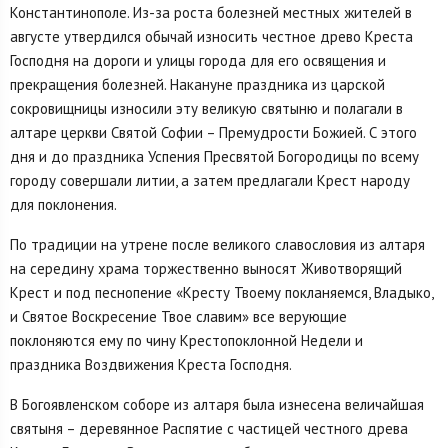
Константинополе. Из-за роста болезней местных жителей в
августе утвердился обычай износить честное древо Креста
Господня на дороги и улицы города для его освящения и
прекращения болезней. Накануне праздника из царской
сокровищницы износили эту великую святыню и полагали в
алтаре церкви Святой Софии – Премудрости Божией. С этого
дня и до праздника Успения Пресвятой Богородицы по всему
городу совершали литии, а затем предлагали Крест народу
для поклонения.
По традиции на утрене после великого славословия из алтаря
на середину храма торжественно выносят Животворящий
Крест и под песнопение «Кресту Твоему покланяемся, Владыко,
и Святое Воскресение Твое славим» все верующие
поклоняются ему по чину Крестопоклонной Недели и
праздника Воздвижения Креста Господня.
В Богоявленском соборе из алтаря была изнесена величайшая
святыня – деревянное Распятие с частицей честного древа