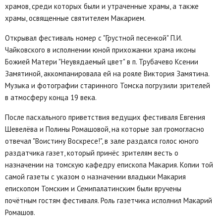
храмов, среди которых были и утраченные храмы, а также
храмы, освященные святителем Макарием.
Открывал фестиваль номер с "Грустной песенкой" П.И.
Чайковского в исполнении юной прихожанки храма иконы
Божией Матери "Неувядаемый цвет" в п. Трубачево Ксении
Замятиной, аккомпанировала ей на рояле Виктория Замятина.
Музыка и фотографии старинного Томска погрузили зрителей
в атмосферу конца 19 века.
После пасхального приветствия ведущих фестиваля Евгения
Шевелёва и Полины Ромашовой, на которые зал громогласно
отвечал "Воистину Воскресе!", в зале раздался голос юного
раздатчика газет, который принёс зрителям весть о
назначении на томскую кафедру епископа Макария. Копии той
самой газеты с указом о назначении владыки Макария
епископом Томским и Семипалатинским были вручены
почётным гостям фестиваля. Роль газетчика исполнил Макарий
Ромашов.