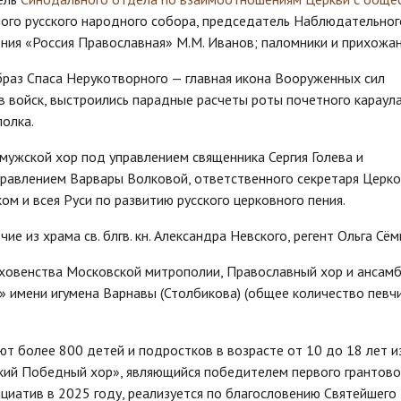
ного русского народного собора, председатель Наблюдательног
ия «Россия Православная» М.М. Иванов; паломники и прихожан
браз Спаса Нерукотворного — главная икона Вооруженных сил
 войск, выстроились парадные расчеты роты почетного караул
олка.
мужской хор под управлением священника Сергия Голева и
равлением Варвары Волковой, ответственного секретаря Церко
м и всея Руси по развитию русского церковного пения.
е из храма св. блгв. кн. Александра Невского, регент Ольга Сём
уховенства Московской митрополии, Православный хор и ансам
» имени игумена Варнавы (Столбикова) (общее количество певч
т более 800 детей и подростков в возрасте от 10 до 18 лет и
кий Победный хор», являющийся победителем первого грантово
циатив в 2025 году, реализуется по благословению Святейшего