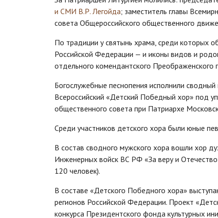
и СМИ
В.Р. Легойда
; заместитель главы Всемир
совета Общероссийского общественного движен
По традиции у святынь храма, среди которых о
Российской Федерации — и иконы видов и родов
отдельного комендантского Преображенского п
Богослужебные песнопения исполнили сводный 
Всероссийский «Детский Победный хор» под уп
общественного совета при Патриархе Московско
Среди участников детского хора были юные певчи
В состав сводного мужского хора вошли хор д
Инженерных войск ВС РФ «За веру и Отечество
120 человек).
В составе «Детского Победного хора» выступаю
регионов Российской Федерации. Проект «Детс
конкурса Президентского фонда культурных ини