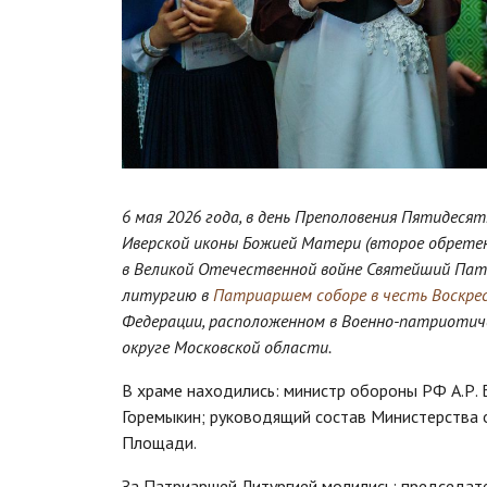
6 мая 2026 года, в день Преполовения Пятидесят
Иверской иконы Божией Матери (второе обретени
в Великой Отечественной войне Святейший Пат
литургию в
Патриаршем соборе в честь Воскре
Федерации, расположенном в Военно-патриотич
округе Московской области.
В храме находились: министр обороны РФ А.Р. 
Горемыкин; руководящий состав Министерства 
Площади.
За Патриаршей Литургией молились: председат