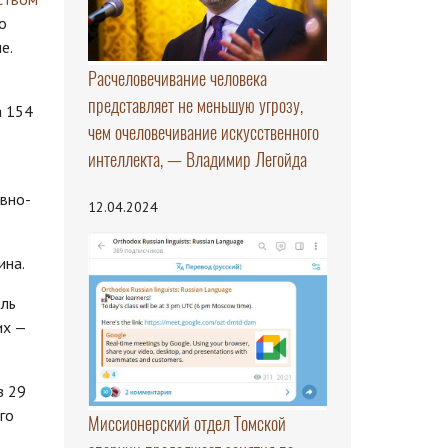
о
е.
Расчеловечивание человека
представляет не меньшую угрозу,
а 154
чем очеловечивание искусственного
интеллекта, — Владимир Легойда
вно-
12.04.2024
ина.
бль
их —
з 29
го
Миссионерский отдел Томской