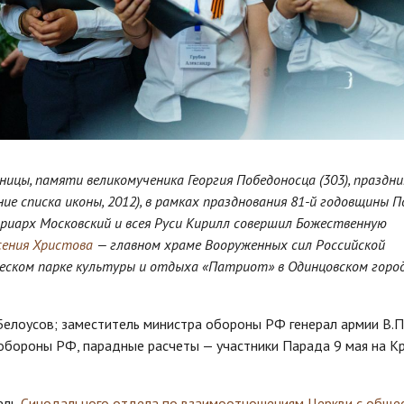
ницы, памяти великомученика Георгия Победоносца (303), праздни
е списка иконы, 2012), в рамках празднования 81-й годовщины 
риарх Московский и всея Руси Кирилл совершил Божественную
сения Христова
— главном храме Вооруженных сил Российской
еском парке культуры и отдыха «Патриот» в Одинцовском горо
Белоусов; заместитель министра обороны РФ генерал армии В.П
обороны РФ, парадные расчеты — участники Парада 9 мая на К
ель
Синодального отдела по взаимоотношениям Церкви с обще