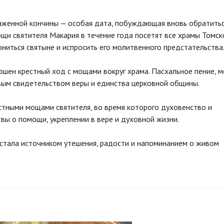
лаженной кончины — особая дата, побуждающая вновь обратитьс
ощи святителя Макария в течение года посетят все храмы Томск
иться святыне и испросить его молитвенного предстательства
шен крестный ход с мощами вокруг храма. Пасхальное пение, 
ивым свидетельством веры и единства церковной общины.
тными мощами святителя, во время которого духовенство и
ы о помощи, укреплении в вере и духовной жизни.
 стала источником утешения, радости и напоминанием о живом