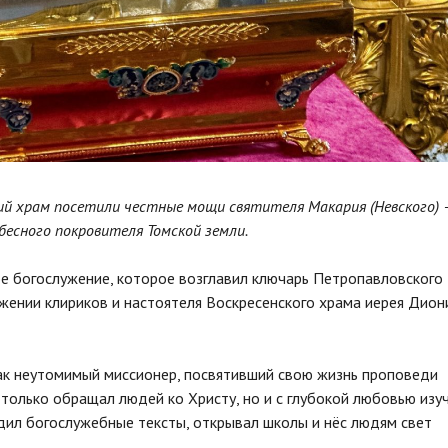
ский храм посетили честные мощи святителя Макария (Невского) 
бесного покровителя Томской земли.
 богослужение, которое возглавил ключарь Петропавловского
ужении клириков и настоятеля Воскресенского храма иерея Дион
ак неутомимый миссионер, посвятивший свою жизнь проповеди
 только обращал людей ко Христу, но и с глубокой любовью изу
одил богослужебные тексты, открывал школы и нёс людям свет