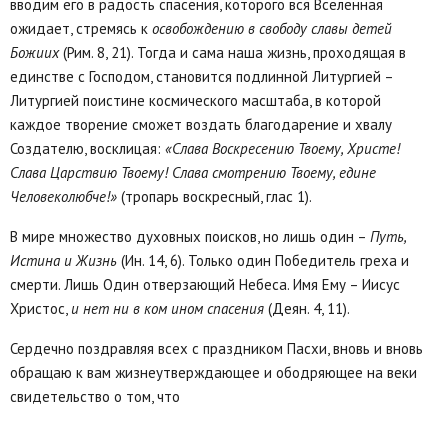
вводим его в радость спасения, которого вся Вселенная
ожидает, стремясь к
освобождению в свободу славы детей
Божиих
(Рим. 8, 21). Тогда и сама наша жизнь, проходящая в
единстве с Господом, становится подлинной Литургией –
Литургией поистине космического масштаба, в которой
каждое творение сможет воздать благодарение и хвалу
Создателю, восклицая:
«Слава Воскресению Твоему, Христе!
Слава Царствию Твоему! Слава смотрению Твоему, едине
Человеколюбче!»
(тропарь воскресный, глас 1).
В мире множество духовных поисков, но лишь один –
Путь,
Истина и Жизнь
(Ин. 14, 6). Только один Победитель греха и
смерти. Лишь Один отверзающий Небеса. Имя Ему – Иисус
Христос,
и нет ни в ком ином спасения
(Деян. 4, 11).
Сердечно поздравляя всех с праздником Пасхи, вновь и вновь
обращаю к вам жизнеутверждающее и ободряющее на веки
свидетельство о том, что