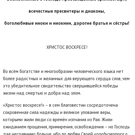
всечестные пресвитеры и диаконы,
боголюбивые иноки и инокини,
дорогие братья и сёстры!
ХРИСТОС ВОСКРЕСЕ!
Во всём богатстве и многообразии человеческого языка нет
более радостных и желанных для верующего сердца слов, чем
это убедительное свидетельство свершившейся победы
жизни над смертью и добра над злом.
«Христос воскресе!» – в сем благовестии сосредоточена
сокровенная сила надежды и великое упование веры,
которыми жили люди со времён изгнания из Рая. Жили
ожиданием прощения, примирения, освобождения – но Господь
дал несравнимо больше, ибо по любви Своей
«предусмотрел о