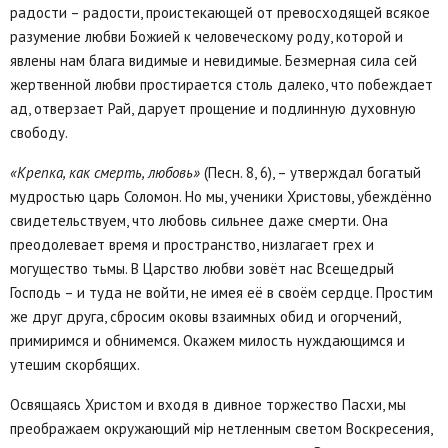
радости – радости, проистекающей от превосходящей всякое
разумение любви Божией к человеческому роду, которой и
явлены нам блага видимые и невидимые. Безмерная сила сей
жертвенной любви простирается столь далеко, что побеждает
ад, отверзает Рай, дарует прощение и подлинную духовную
свободу.
«Крепка, как смерть, любовь»
(Песн. 8, 6), – утверждал богатый
мудростью царь Соломон. Но мы, ученики Христовы, убеждённо
свидетельствуем, что любовь сильнее даже смерти. Она
преодолевает время и пространство, низлагает грех и
могущество тьмы. В Царство любви зовёт нас Всещедрый
Господь – и туда не войти, не имея её в своём сердце. Простим
же друг друга, сбросим оковы взаимных обид и огорчений,
примиримся и обнимемся. Окажем милость нуждающимся и
утешим скорбящих.
Освящаясь Христом и входя в дивное торжество Пасхи, мы
преображаем окружающий мiр нетленным светом Воскресения,