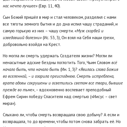
нас нечто лучшее»
(Евр. 11, 40).
Сын Божий пришёл в мир и стал человеком, разделил с нами
все тяготы земного бытия и до дна испил чашу страданий, и
самую горькую из них – чашу смерти.
«Муж скорбей и
изведавший болезни»
(Ис. 53, 3), Он взял на Себя наши грехи,
добровольно взойдя на Крест.
Но могла ли смерть удержать Создателя жизни? Могли ли
ненасытные адские бездны поглотить Того, Чьим Словом
всё
начало быть, что начало быть
(Ин. 1, 3)?
«Явилась слава Божия
во вселенной, – и озарила преисподнюю. Смерть истреблена,
врата адовы сокрушены и осветились светом все твари, бывшие
прежде во тьме»
, – вдохновенно воспевает преподобный
Ефрем Сирин победу Спасителя над смертью («Иисус – свет
мира»).
Слыхано ли, чтобы смерть возвращала свою добычу? А если и
возвращала, то до времени, чтобы потом снова забрать её. Но