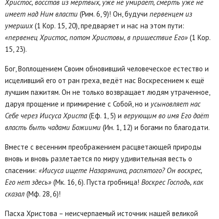
Христос, восстав из мёртвых, уже не умирает, смерть уже не
имеет над Ним власти
(Рим. 6, 9)! Он, будучи
первенцем из
умерших
(1 Кор. 15, 20), предваряет и нас на этом пути:
«первенец Христос, потом Христовы, в пришествие Его»
(1 Кор.
15, 23).
Бог, Воплощением Своим обновивший человеческое естество и
исцеливший его от ран греха, ведёт нас Воскресением к ещё
лучшим пажитям. Он не только возвращает людям утраченное,
даруя прощение и примирение с Собой, но и
усыновляет нас
Себе через Иисуса Христа
(Еф. 1, 5) и
верующим во имя Его даёт
власть быть чадами Божиими
(Ин. 1, 12) и богами по благодати.
Вместе с весенним преображением расцветающей природы
вновь и вновь разлетается по миру удивительная весть о
спасении:
«Иисуса ищете Назарянина, распятого? Он воскрес,
Его нет здесь»
(Мк. 16, 6). Пуста гробница!
Воскрес Господь, как
сказал
(Мф. 28, 6)!
Пасха Христова – неисчерпаемый источник нашей великой