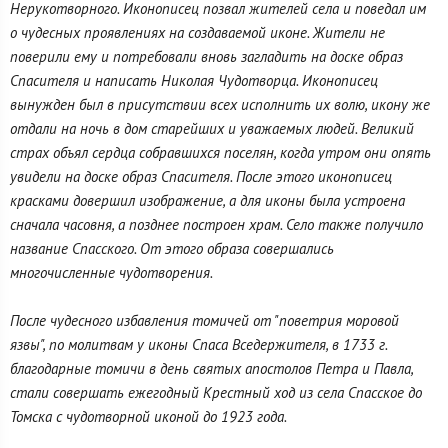
Нерукотворного. Иконописец позвал жителей села и поведал им
о чудесных проявлениях на создаваемой иконе. Жители не
поверили ему и потребовали вновь загладить на доске образ
Спасителя и написать Николая Чудотворца. Иконописец
вынужден был в присутствии всех исполнить их волю, икону же
отдали на ночь в дом старейших и уважаемых людей. Великий
страх объял сердца собравшихся поселян, когда утром они опять
увидели на доске образ Спасителя. После этого иконописец
красками довершил изображение, а для иконы была устроена
сначала часовня, а позднее построен храм. Село также получило
название Спасского. От этого образа совершались
многочисленные чудотворения.
После чудесного избавления томичей от "поветрия моровой
язвы", по молитвам у иконы Спаса Вседержителя, в 1733 г.
благодарные томичи в день святых апостолов Петра и Павла,
стали совершать ежегодный Крестный ход из села Спасское до
Томска с чудотворной иконой до 1923 года.