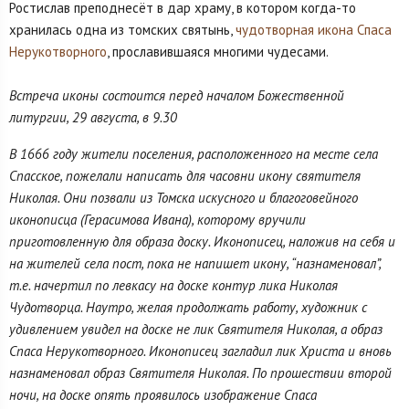
Ростислав преподнесёт в дар храму, в котором когда-то
хранилась одна из томских святынь,
чудотворная икона Спаса
Нерукотворного
, прославившаяся многими чудесами.
Встреча иконы состоится перед началом Божественной
литургии, 29 августа, в 9.30
В 1666 году жители поселения, расположенного на месте села
Спасское, пожелали написать для часовни икону святителя
Николая. Они позвали из Томска искусного и благоговейного
иконописца (Герасимова Ивана), которому вручили
приготовленную для образа доску. Иконописец, наложив на себя и
на жителей села пост, пока не напишет икону, “назнаменовал”,
т.е. начертил по левкасу на доске контур лика Николая
Чудотворца. Наутро, желая продолжать работу, художник с
удивлением увидел на доске не лик Святителя Николая, а образ
Спаса Нерукотворного. Иконописец загладил лик Христа и вновь
назнаменовал образ Святителя Николая. По прошествии второй
ночи, на доске опять проявилось изображение Спаса