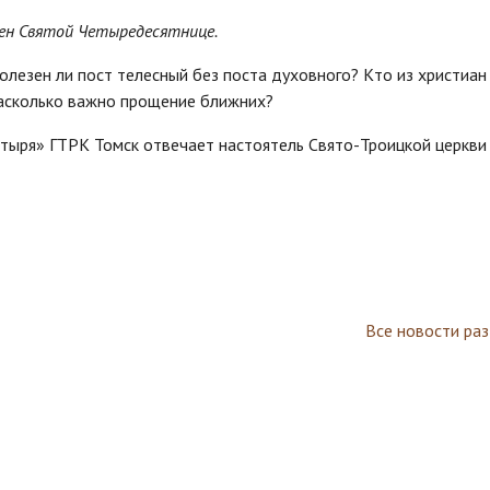
ен Святой Четыредесятнице.
олезен ли пост телесный без поста духовного? Кто из христиан
асколько важно прощение ближних?
стыря» ГТРК Томск отвечает настоятель Свято-Троицкой церкви 
Все новости ра