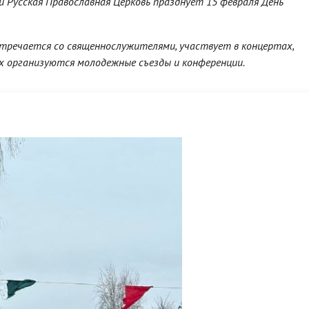
и Русская Православная Церковь празднует 15 февраля День
тречается со священнослужителями, участвует в концертах,
ях организуются молодежные съезды и конференции.