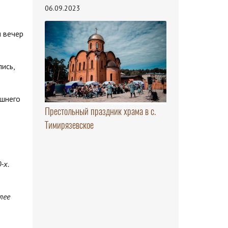
06.09.2023
и вечер
ись,
яшнего
Престольный праздник храма в с.
Тимирязевское
-х.
лее