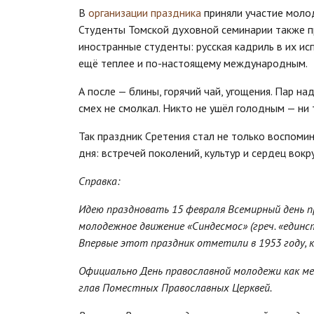
В
организации праздника
приняли участие моло
Студенты Томской духовной семинарии также п
иностранные студенты: русская кадриль в их ис
ещё теплее и по-настоящему международным.
А после — блины, горячий чай, угощения. Пар н
смех не смолкал. Никто не ушёл голодным — ни 
Так праздник Сретения стал не только воспоми
дня: встречей поколений, культур и сердец вокру
Справка:
Идею праздновать 15 февраля Всемирный день 
молодежное движение «Синдесмос» (греч. «единст
Впервые этот праздник отметили в 1953 году, к
Официально День православной молодежи как ме
глав Поместных Православных Церквей.