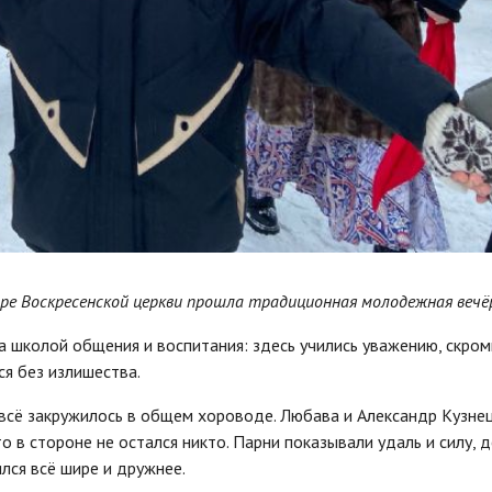
воре Воскресенской церкви прошла традиционная молодежная вечё
а школой общения и воспитания: здесь учились уважению, скром
ся без излишества.
 всё закружилось в общем хороводе. Любава и Александр Кузне
о в стороне не остался никто. Парни показывали удаль и силу, 
ился всё шире и дружнее.