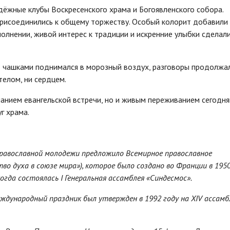
дёжные клубы Воскресенского храма и Богоявленского собора.
рисоединились к общему торжеству. Особый колорит добавили
полнении, живой интерес к традиции и искренние улыбки сделал
ад чашками поднимался в морозный воздух, разговоры продолжал
телом, ни сердцем.
нанием евангельской встречи, но и живым переживанием сегодн
г храма.
православной молодежи предложило Всемирное православное
во духа в союзе мира»), которое было создано во Франции в 1950
огда состоялась I Генеральная ассамблея «Синдесмос».
ждународный праздник был утвержден в 1992 году на XIV ассамб