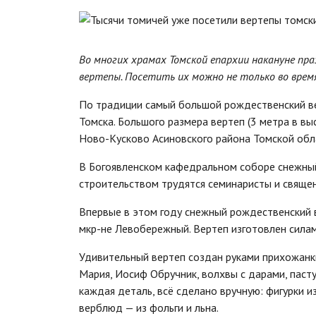
Во многих храмах Томской епархии накануне п
вертепы. Посетить их можно не только во время 
По традиции самый большой рождественский ве
Томска. Большого размера вертеп (3 метра в вы
Ново-Кусково Асиновского района Томской обл
В Богоявленском кафедральном соборе снежный
строительством трудятся семинаристы и свяще
Впервые в этом году снежный рождественский 
мкр-не Левобережный. Вертеп изготовлен силам
Удивительный вертеп создан руками прихожанки
Мария, Иосиф Обручник, волхвы с дарами, пасту
каждая деталь, всё сделано вручную: фигурки из
верблюд — из фольги и льна.