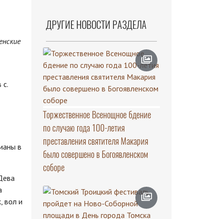
ДРУГИЕ НОВОСТИ РАЗДЕЛА
енские
 с.
Торжественное Всенощное бдение
по случаю года 100-летия
преставления святителя Макария
ианы в
было совершено в Богоявленском
соборе
Дева
а
, вол и