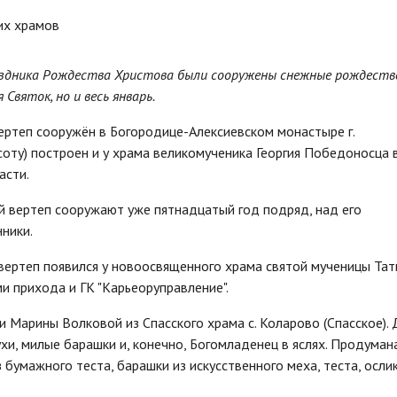
раздника Рождества Христова были сооружены снежные рождеств
Святок, но и весь январь.
ртеп сооружён в Богородице-Алексиевском монастыре г.
соту) построен и у храма великомученика Георгия Победоносца в
асти.
 вертеп сооружают уже пятнадцатый год подряд, над его
нники.
вертеп появился у новоосвященного храма святой мученицы Тат
и прихода и ГК "Карьеоруправление".
 Марины Волковой из Спасского храма с. Коларово (Спасское). 
хи, милые барашки и, конечно, Богомладенец в яслях. Продуман
 бумажного теста, барашки из искусственного меха, теста, ослик