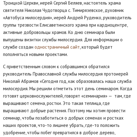
Троицкой Церкви, иерей Сергий Беляев, настоятель храма
святителя Николая Чудотворца с. Тимирязевское, духовник
«Автобуса милосердия», иерей Андрей Руденко, руководитель
группы трезвости Елисаветинского храма при кардиоцентре,
активные добровольцы храмов. Ко дню семинара были
выпущены визитки службы милосердия. Для информации о
службе создан
одностраничный сайт
, который будет
пополняться новыми проектами.
С приветственным словом к собравшимся обратился
руководитель Православной службы милосердия протоиерей
Николай Абрамов «Сегодня год, как образовалась наша служба
милосердия. Мы решили отметить этот день семинаром. Когда
готовят церковнослужителей, говорят «семинария» — там, где
выращивают семена, ростки. Это такая теплица, где
выращивают добрые растения. Поэтому мы хотим провести
семинар, чтобы позаботиться о добрых семенах и ростках
наших проектов, что-то лишнее убрать, где-то положить
удобрение, чтобы побег превратился в доброе дерево,