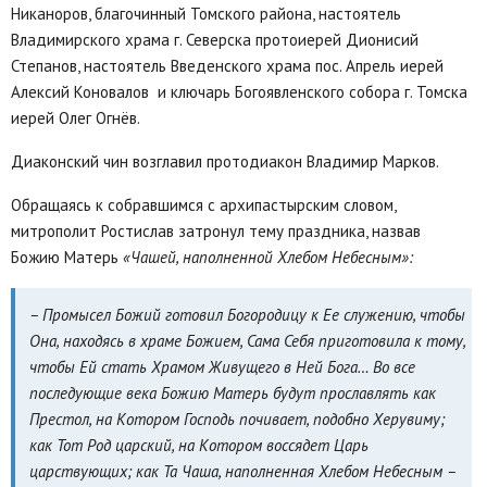
Никаноров, благочинный Томского района, настоятель
Владимирского храма г. Северска протоиерей Дионисий
Степанов, настоятель Введенского храма пос. Апрель иерей
Алексий Коновалов и ключарь Богоявленского собора г. Томска
иерей Олег Огнёв.
Диаконский чин возглавил протодиакон Владимир Марков.
Обращаясь к собравшимся с архипастырским словом,
митрополит Ростислав затронул тему праздника, назвав
Божию Матерь
«Чашей, наполненной Хлебом Небесным»:
– Промысел Божий готовил Богородицу к Ее служению, чтобы
Она, находясь в храме Божием, Сама Себя приготовила к тому,
чтобы Ей стать Храмом Живущего в Ней Бога… Во все
последующие века Божию Матерь будут прославлять как
Престол, на Котором Господь почивает, подобно Херувиму;
как Тот Род царский, на Котором воссядет Царь
царствующих; как Та Чаша, наполненная Хлебом Небесным –