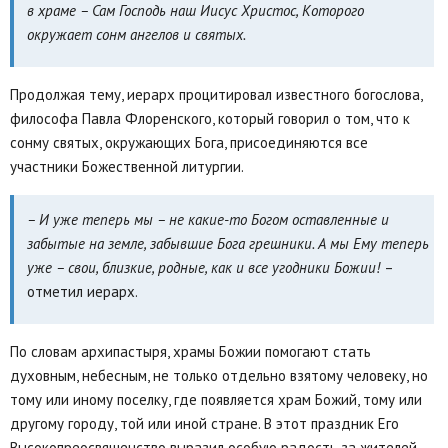
в храме – Сам Господь наш Иисус Христос, Которого
окружает сонм ангелов и святых.
Продолжая тему, иерарх процитировал известного богослова,
философа Павла Флоренского, который говорил о том, что к
сонму святых, окружающих Бога, присоединяются все
участники Божественной литургии.
– И уже теперь мы – не какие-то Богом оставленные и
забытые на земле, забывшие Бога грешники. А мы Ему теперь
уже – свои, близкие, родные, как и все угодники Божии!
–
отметил иерарх.
По словам архипастыря, храмы Божии помогают стать
духовным, небесным, не только отдельно взятому человеку, но
тому или иному поселку, где появляется храм Божий, тому или
другому городу, той или иной стране. В этот праздник Его
Высокопреосвященство выразил особую радость за жителей