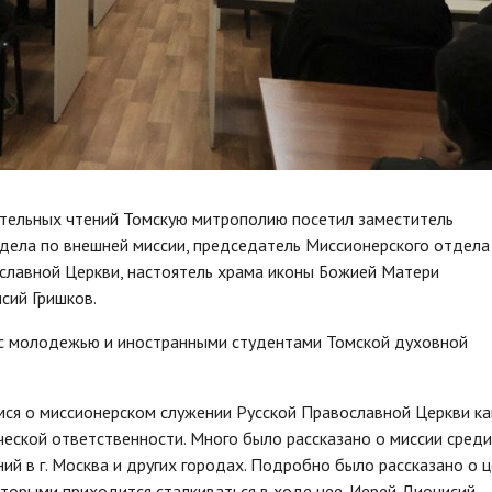
вательных чтений Томскую митрополию посетил заместитель
дела по внешней миссии, председатель Миссионерского отдела
ославной Церкви, настоятель храма иконы Божией Матери
сий Гришков.
и с молодежью и иностранными студентами Томской духовной
мся о миссионерском служении Русской Православной Церкви ка
ической ответственности. Много было рассказано о миссии среди
ий в г. Москва и других городах. Подробно было рассказано о 
оторыми приходится сталкиваться в ходе нее. Иерей Дионисий