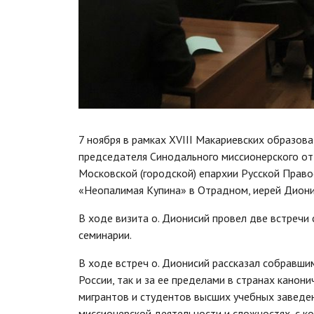
7 ноября в рамках XVIII Макариевских образо
председателя Синодального миссионерского от
Московской (городской) епархии Русской Прав
«Неопалимая Купина» в Отрадном, иерей Диони
В ходе визита о. Дионисий провел две встреч
семинарии.
В ходе встреч о. Дионисий рассказал собравши
России, так и за ее пределами в странах канон
мигрантов и студентов высших учебных заведен
миссионерской деятельности и сложностях, с к