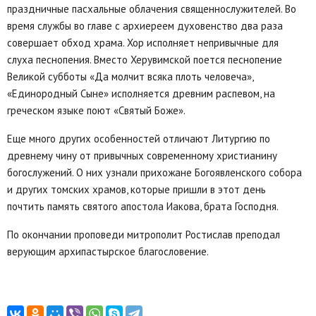
праздничные пасхальные облачения священнослужителей. Во
время службы во главе с архиереем духовенство два раза
совершает обход храма. Хор исполняет непривычные для
слуха песнопения. Вместо Херувимской поется песнопение
Великой субботы «Да молчит всяка плоть человеча»,
«Единородный Сыне» исполняется древним распевом, на
греческом языке поют «Святый Боже».
Еще много других особенностей отличают Литургию по
древнему чину от привычных современному христианину
богослужений. О них узнали прихожане Богоявленского собора
и других томских храмов, которые пришли в этот день
почтить память святого апостола Иакова, брата Господня.
По окончании проповеди митрополит Ростислав преподал
верующим архипастырское благословение.