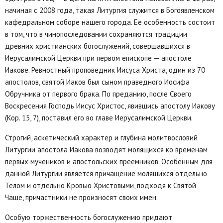
начиная с 2008 года, такая Литургия служится в Богоявленском
кафедральном соборе нашего города. Ее особенность состоит
в том, что в чинопоследовании сохраняются традиции
древних христианских богослужений, совершавшихся в
Иерусалимской Церкви при первом епископе — апостоле
Иакове. Ревностный проповедник Иисуса Христа, один из 70
апостолов, святой Иаков был сыном праведного Иосифа
Обручника от первого брака. По преданию, после Своего
Воскресения Господь Иисус Христос, явившись апостолу Иакову
(Кор. 15, 7), поставил его во главе Иерусалимской Церкви.
Строгий, аскетический характер и глубина молитвословий
Литургии апостола Иакова возводят молящихся ко временам
первых мучеников и апостольских преемников. Особенным для
данной Литургии является причащение молящихся отдельно
Телом и отдельно Кровью Христовыми, подходя к Святой
Чаше, причастники не произносят своих имен.
Особую торжественность богослужению придают