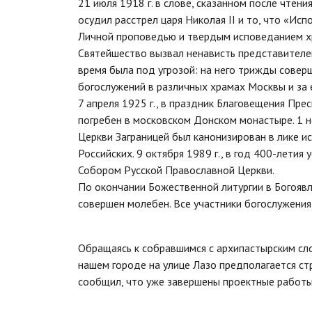
21 июля 1918 г. в слове, сказанном после чтен
осудил расстрел царя Николая II и то, что «Ис
Личной проповедью и твердым исповеданием хр
Святейшество вызвал ненависть представителей
время была под угрозой: на него трижды совер
богослужений в различных храмах Москвы и за 
7 апреля 1925 г., в праздник Благовещения Пре
погребен в московском Донском монастыре. 1 н
Церкви Заграницей был канонизирован в лике 
Российских. 9 октября 1989 г., в год 400-лети
Собором Русской Православной Церкви.
По окончании Божественной литургии в Богояв
совершен молебен. Все участники богослужения 
Обращаясь к собравшимся с архипастырским сло
нашем городе на улице Лазо предполагается ст
сообщил, что уже завершены проектные работы