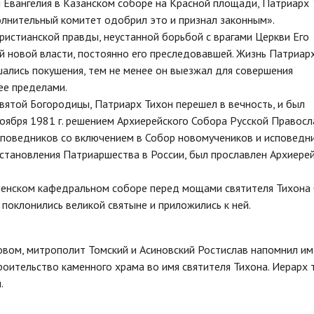
ия Евангелия в Казанском соборе на Красной площади, Патриарх
полнительный комитет одобрил это и признал законным».
истианской правды, неустанной борьбой с врагами Церкви Его
 новой власти, постоянно его преследовавшей. Жизнь Патриарх
шались покушения, тем не менее он выезжал для совершения
ее пределами.
святой Богородицы, Патриарх Тихон перешел в вечность, и был
оября 1981 г. решением Архиерейского Собора Русской Правос
исповедников со включением в Собор новомучеников и исповедн
я установления Патриаршества в Pocсии, был прославлен Архиере
ленском кафедральном соборе перед мощами святителя Тихона
поклонились великой святыне и приложились к ней.
вом, митрополит Томский и Асиновский Ростислав напомнил им,
роительство каменного храма во имя святителя Тихона. Иерарх 
.