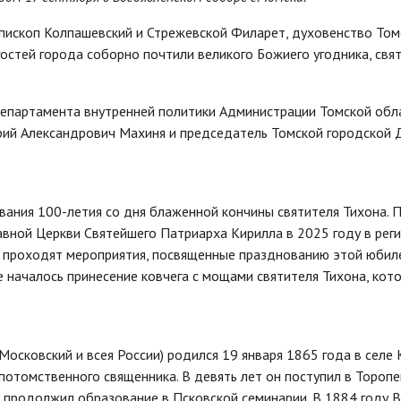
епископ Колпашевский и Стрежевской Филарет, духовенство Том
стей города соборно почтили великого Божиего угодника, свя
Департамента внутренней политики Администрации Томской обл
трий Александрович Махиня и председатель Томской городской
вания 100-летия со дня блаженной кончины святителя Тихона. 
вной Церкви Святейшего Патриарха Кирилла в 2025 году в рег
ь проходят мероприятия, посвященные празднованию этой юбил
е началось принесение ковчега с мощами святителя Тихона, кот
осковский и всея России) родился 19 января 1865 года в селе 
 потомственного священника. В девять лет он поступил в Тороп
и, продолжил образование в Псковской семинарии. В 1884 году 