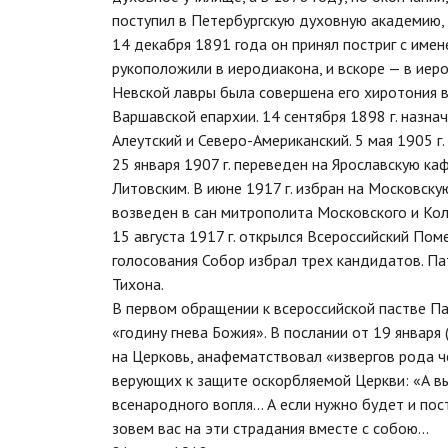
поступил в Петербургскую духовную академию, 
14 декабря 1891 года он принял постриг с имен
рукоположили в иеродиакона, и вскоре — в иер
Невской лавры была совершена его хиротония 
Варшавской епархии. 14 сентября 1898 г. назнач
Алеутский и Северо-Американский. 5 мая 1905 г.
25 января 1907 г. переведен на Ярославскую ка
Литовским. В июне 1917 г. избран на Московску
возведен в сан митрополита Московского и Кол
15 августа 1917 г. открылся Всероссийский По
голосования Собор избрал трех кандидатов. Па
Тихона.
В первом обращении к всероссийской пастве П
«годину гнева Божия». В послании от 19 января
на Церковь, анафематствовал «извергов рода ч
верующих к защите оскорбляемой Церкви: «А вы
всенародного вопля... А если нужно будет и по
зовем вас на эти страдания вместе с собою…