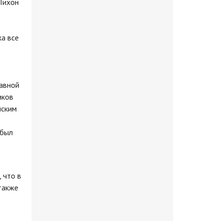
 Тихон
а все
лавной
иков
йским
 был
 что в
также