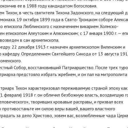
окончив ее в 1988 году кандидатом богословия.
ем Тихон, в честь святителя Тихона Задонского, на следующий д
омонаха. 19 октября 1899 года в Свято-Троицком соборе Алекс
во епископа Люблинского с назначением викарием Холмско-
ен епископом Алеутским и Аляскинским; с 17 января 1900 г. — еп
 возведен в сан архиепископа.
федру. 22 декабря 1913 г. назначен архиепископом Виленским и
ю кафедру. Определением Святейшего Синода от 13 августа 1917
оменского.
местный Собор, восстановивший Патриаршество. После трех тур
триарха предстояло избрать жребием, и он пал на митрополита
атриарх Тихон характеризовал переживаемую страной эпоху как
 (1 февраля) 1918 г. он обличил безбожную власть, воздвигшую г
еловеческого», творивших кровавые расправы, и призвал всех
 противостаньте им силою веры вашей, вашего властного
страдать за дело Христово, зовем вас, возлюбленные чада Церкв