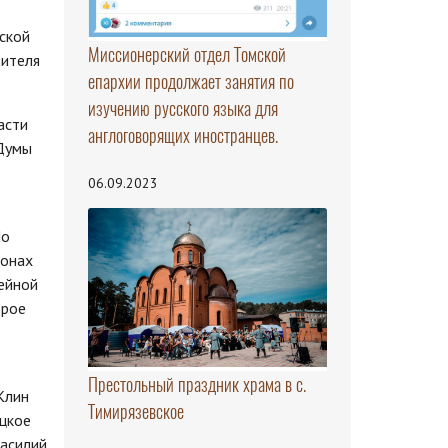
ской
Миссионерский отдел Томской
тителя
епархии продолжает занятия по
изучению русского языка для
асти
англоговорящих иностранцев.
 Думы
06.09.2023
По
ионах
ейной
орое
Престольный праздник храма в с.
Клин
Тимирязевское
ецкое
Василий