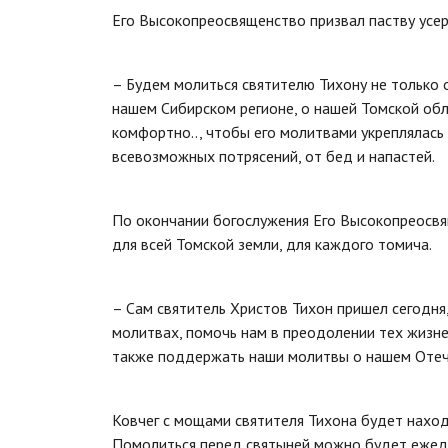
Его Высокопреосвященство призвал паству усер
– Будем молиться святителю Тихону не только о
нашем Сибирском регионе, о нашей Томской обл
комфортно.., чтобы его молитвами укреплялась
всевозможных потрясений, от бед и напастей.
По окончании богослужения Его Высокопреосв
для всей Томской земли, для каждого томича.
– Сам святитель Христов Тихон пришел сегодня
молитвах, помочь нам в преодолении тех жизне
также поддержать наши молитвы о нашем Отече
Ковчег с мощами святителя Тихона будет находи
Помолиться перед святыней можно будет ежедне