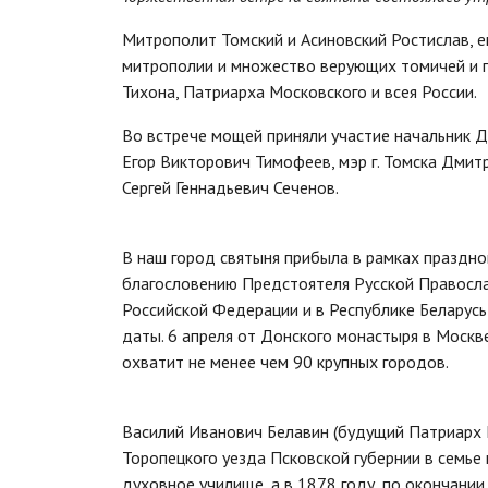
Митрополит Томский и Асиновский Ростислав, 
митрополии и множество верующих томичей и го
Тихона, Патриарха Московского и всея России.
Во встрече мощей приняли участие начальник 
Егор Викторович Тимофеев, мэр г. Томска Дми
Сергей Геннадьевич Сеченов.
В наш город святыня прибыла в рамках праздно
благословению Предстоятеля Русской Правосла
Российской Федерации и в Республике Беларус
даты. 6 апреля от Донского монастыря в Москв
охватит не менее чем 90 крупных городов.
Василий Иванович Белавин (будущий Патриарх М
Торопецкого уезда Псковской губернии в семье
духовное училище, а в 1878 году, по окончани