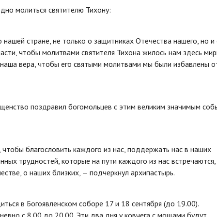
дно молиться святителю Тихону:
 нашей стране, не только о защитниках Отечества нашего, но и
асти, чтобы молитвами святителя Тихона жилось нам здесь мир
 наша вера, чтобы его святыми молитвами мы были избавлены о
ященство поздравил богомольцев с этим великим значимым соб
, чтобы благословить каждого из нас, поддержать нас в наших
нных трудностей, которые на пути каждого из нас встречаются,
стве, о наших близких, — подчеркнул архипастырь.
ться в Богоявленском соборе 17 и 18 сентября (до 19.00).
вно с 8.00 до 20.00. Эти два дня у ковчега с мощами будут