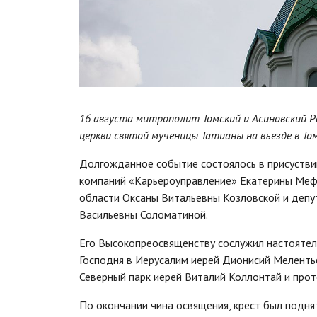
16 августа митрополит Томский и Асиновский Р
церкви святой мученицы Татианы на въезде в То
Долгожданное событие состоялось в присуствии
компаний «Карьероуправление» Екатерины Меф
области Оксаны Витальевны Козловской и депу
Васильевны Соломатиной.
Его Высокопреосвященству сослужил настоятел
Господня в Иерусалим иерей Дионисий Мелентье
Северный парк иерей Виталий Коллонтай и про
По окончании чина освящения, крест был подня