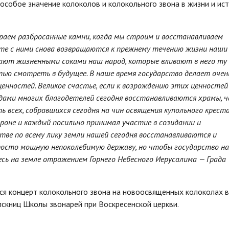
особое значение колоколов и колокольного звона в жизни и ис
раем разбросанные камни, когда мы строим и восстанавливаем
сте с ними снова возвращаются к прежнему течению жизни наши
тают жизненными соками наш народ, которые вливают в него ту
тью смотреть в будущее. В наше время государство делает очен
енностей. Великое счастье, если к возрождению этих ценностей
удами многих благодетелей сегодня восстанавливаются храмы, ч
 всех, собравшихся сегодня на чин освящения купольного креста
ороне и каждый посильно принимал участие в созидании и
тве по всему лику земли нашей сегодня восстанавливаются и
просто мощную непоколебимую державу, но чтобы государство н
десь на земле отражением Горнего Небесного Иерусалима — Града
ся концерт колокольного звона на новоосвященных колоколах в
пскниц Школы звонарей при Воскресенской церкви.