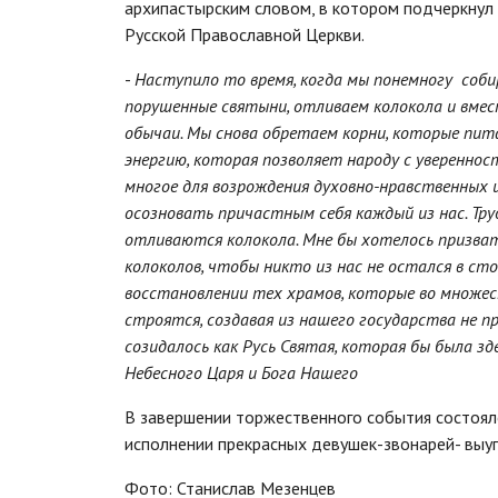
архипастырским словом, в котором подчеркнул 
Русской Православной Церкви.
-
Наступило то время, когда мы понемногу соби
порушенные святыни, отливаем колокола и вме
обычаи. Мы снова обретаем корни, которые пи
энергию, которая позволяет народу с увереннос
многое для возрождения духовно-нравственных ц
осозновать причастным себя каждый из нас. Тр
отливаются колокола. Мне бы хотелось призвать
колоколов, чтобы никто из нас не остался в ст
восстановлении тех храмов, которые во множес
строятся, создавая из нашего государства не 
созидалось как Русь Святая, которая бы была з
Небесного Царя и Бога Нашего
В завершении торжественного события состоял
исполнении прекрасных девушек-звонарей- выу
Фото: Станислав Мезенцев