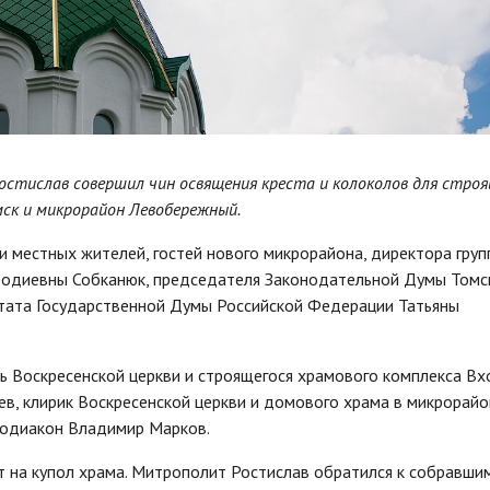
остислав совершил чин освящения креста и колоколов для стро
мск и микрорайон Левобережный.
 местных жителей, гостей нового микрорайона, директора груп
одиевны Собканюк, председателя Законодательной Думы Томс
тата Государственной Думы Российской Федерации Татьяны
ь Воскресенской церкви и строящегося храмового комплекса Вх
в, клирик Воскресенской церкви и домового храма в микрорайо
тодиакон Владимир Марков.
т на купол храма. Митрополит Ростислав обратился к собравшим