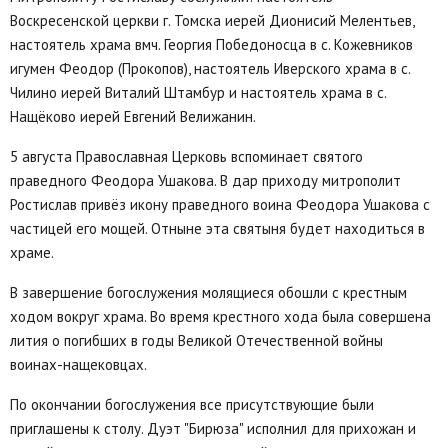
Воскресенской церкви г. Томска иерей Дионисий Мелентьев,
настоятель храма вмч. Георгия Победоносца в с. Кожевников
игумен Феодор (Прокопов), настоятель Иверского храма в с.
Чилино иерей Виталий Штамбур и настоятель храма в с.
Нащёково иерей Евгений Велижанин.
5 августа Православная Церковь вспоминает святого
праведного Феодора Ушакова. В дар приходу митрополит
Ростислав привёз икону праведного воина Феодора Ушакова с
частицей его мощей. Отныне эта святыня будет находиться в
храме.
В завершение богослужения молящиеся обошли с крестным
ходом вокруг храма. Во время крестного хода была совершена
лития о погибших в годы Великой Отечественной войны
воинах-нащековцах.
По окончании богослужения все присутствующие были
приглашены к столу. Дуэт "Бирюза" исполнил для прихожан и