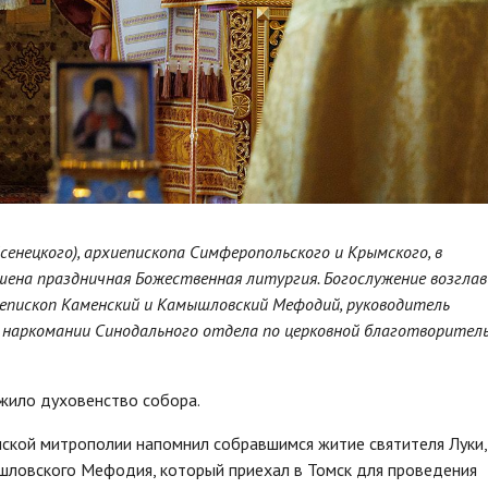
сенецкого), архиепископа Симферопольского и Крымского, в
шена праздничная Божественная литургия. Богослужение возгла
 епископ Каменский и Камышловский Мефодий, руководитель
 наркомании Синодального отдела по церковной благотворител
жило духовенство собора.
мской митрополии напомнил собравшимся житие святителя Луки,
шловского Мефодия, который приехал в Томск для проведения