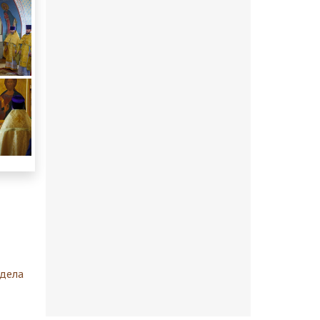
здела