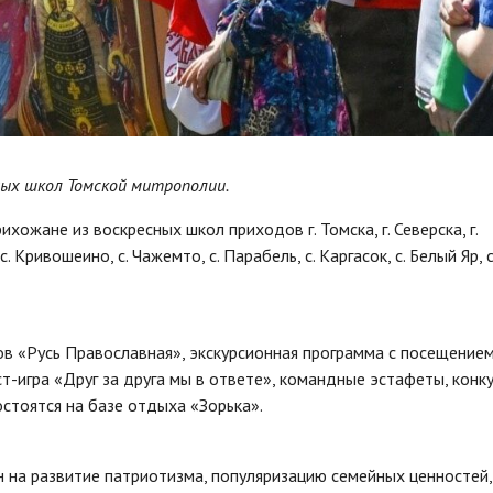
ных школ Томской митрополии.
хожане из воскресных школ приходов г. Томска, г. Северска, г.
с. Кривошеино, с. Чажемто, с. Парабель, с. Каргасок, с. Белый Яр, с
в «Русь Православная», экскурсионная программа с посещение
т-игра «Друг за друга мы в ответе», командные эстафеты, конк
стоятся на базе отдыха «Зорька».
 на развитие патриотизма, популяризацию семейных ценностей,