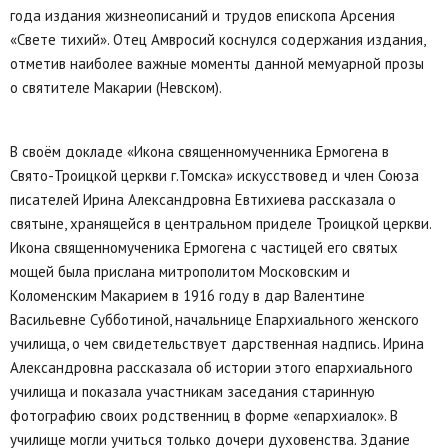
года издания жизнеописаний и трудов епископа Арсения
«Свете тихий». Отец Амвросий коснулся содержания издания,
отметив наиболее важные моменты данной мемуарной прозы
о святителе Макарии (Невском).
В своём докладе «Икона священномученника Ермогена в
Свято-Троицкой церкви г.Томска» искусствовед и член Союза
писателей Ирина Александровна Евтихиева рассказала о
святыне, хранящейся в центральном приделе Троицкой церкви.
Икона священномученика Ермогена с частицей его святых
мощей была прислана митрополитом Московским и
Коломенским Макарием в 1916 году в дар Валентине
Васильевне Субботиной, начальнице Епархиального женского
училища, о чем свидетельствует дарственная надпись. Ирина
Александровна рассказала об истории этого епархиального
училища и показала участникам заседания старинную
фотографию своих родственниц в форме «епархиалок». В
училище могли учиться только дочери духовенства. Здание