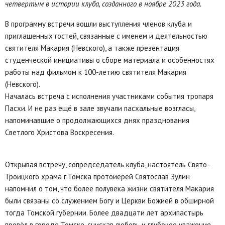
четвертым в истории клуба, созданного в ноябре 2023 года.
В программу встречи вошли выступления членов клуба и
приглашенных гостей, связанные с именем и деятельностью
святителя Макария (Невского), а также презентация
студенческой инициативы о сборе материала и особенностях
работы над фильмом к 100-летию святителя Макария
(Невского).
Началась встреча с исполнения участниками события тропаря
Пасхи. И не раз ещё в зале звучали пасхальные возгласы,
напоминавшие о продолжающихся днях празднования
Светлого Христова Воскресения.
Открывая встречу, сопредседатель клуба, настоятель Свято-
Троицкого храма г.Томска протоиерей Святослав Зулин
напомнил о том, что более полувека жизни святителя Макария
были связаны со служением Богу и Церкви Божией в обширной
тогда Томской губернии. Более двадцати лет архипастырь
провёл в городе Томске, снискав любовь и глубокое уважение