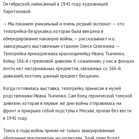
Октябрьской, написанный в 1941 году художницей
Харитоновой.
— Мы покажем уникальный и очень редкий экспонат — это
телогрейка-безрукавка, которая была введена в
обмундирование накануне войны, — рассказывает и.о.
заведующего выставочным отделом Олеся Селезнева. —
Телогрейка принадлежала красноармейцу Ивану Ткаченко,
бойцу 166-й стрелковой дивизии. К сожалению, у нас в фондах
почти нет материальных предметов, связанных со 166-й
дивизией, поэтому данный предмет бесценен.
Когда готовилась выставка, телогрейку принесли в музей
родственники Ивана Ткаченко. Сам боец героической томской
дивизии, которая в первые же дни войны отправилась на
фронт и прикрыла собой подступы к Москве, пропал без вести
в 1941 году.
Томск в годы войны принял не только эвакуированные
оборонные предприятия, но госпитали. Этой теме будет