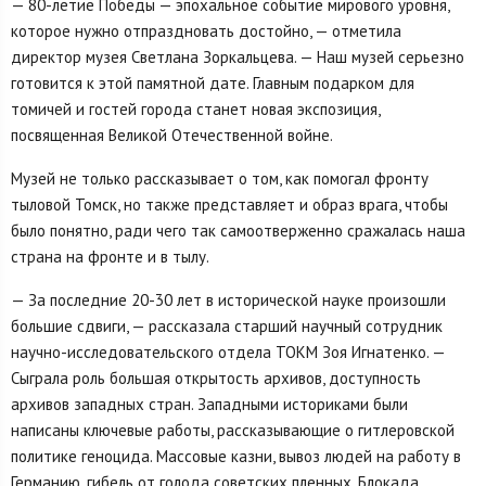
— 80-летие Победы — эпохальное событие мирового уровня,
которое нужно отпраздновать достойно, — отметила
директор музея Светлана Зоркальцева. — Наш музей серьезно
готовится к этой памятной дате. Главным подарком для
томичей и гостей города станет новая экспозиция,
посвященная Великой Отечественной войне.
Музей не только рассказывает о том, как помогал фронту
тыловой Томск, но также представляет и образ врага, чтобы
было понятно, ради чего так самоотверженно сражалась наша
страна на фронте и в тылу.
— За последние 20-30 лет в исторической науке произошли
большие сдвиги, — рассказала старший научный сотрудник
научно-исследовательского отдела ТОКМ Зоя Игнатенко. —
Сыграла роль большая открытость архивов, доступность
архивов западных стран. Западными историками были
написаны ключевые работы, рассказывающие о гитлеровской
политике геноцида. Массовые казни, вывоз людей на работу в
Германию, гибель от голода советских пленных, Блокада