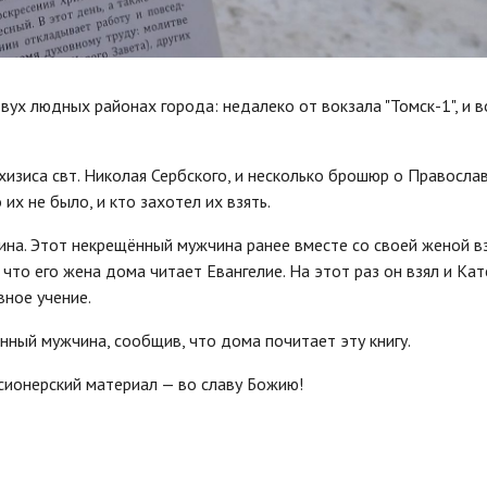
ух людных районах города: недалеко от вокзала "Томск-1", и в
хизиса свт. Николая Сербского, и несколько брошюр о Православ
 их не было, и кто захотел их взять.
на. Этот некрещённый мужчина ранее вместе со своей женой в
что его жена дома читает Евангелие. На этот раз он взял и Кат
ное учение.
нный мужчина, сообщив, что дома почитает эту книгу.
сионерский материал — во славу Божию!