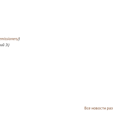
emissioners/
)
ий Э.)
Все новости ра