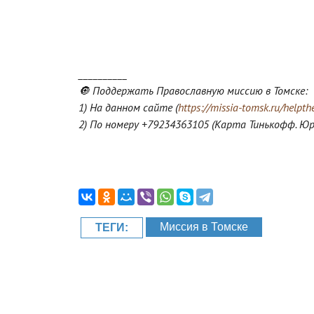
__________
🔘 Поддержать Православную миссию в Томске:
1) На данном сайте (
https://missia-tomsk.ru/helpth
2) По номеру +79234363105 (Карта Тинькофф. Юр
Миссия в Томске
ТЕГИ: